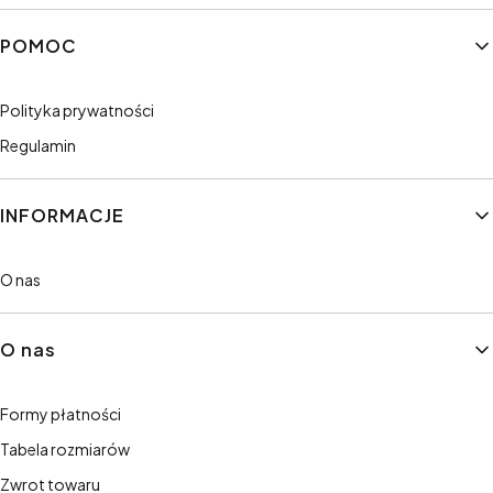
Linki w stopce
POMOC
Polityka prywatności
Regulamin
INFORMACJE
O nas
O nas
Formy płatności
Tabela rozmiarów
Zwrot towaru