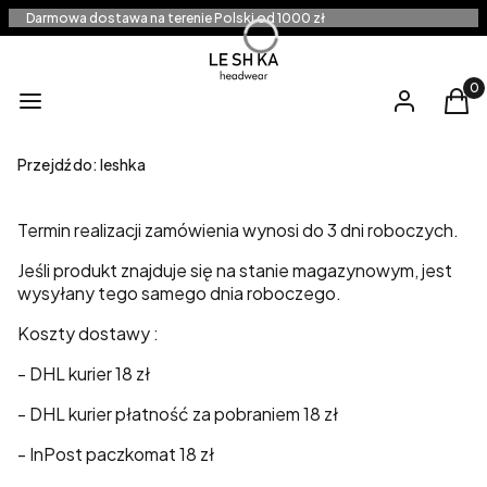
Darmowa dostawa na terenie Polski od 1000 zł
Produ
Menu
Zaloguj się
Kos
Przejdź do:
leshka
Termin realizacji zamówienia wynosi do 3 dni roboczych.
Jeśli produkt znajduje się na stanie magazynowym, jest
wysyłany tego samego dnia roboczego.
Koszty dostawy :
- DHL kurier 18 zł
- DHL kurier płatność za pobraniem 18 zł
- InPost paczkomat 18 zł