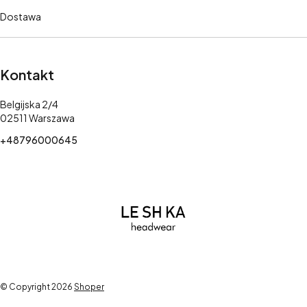
Dostawa
Kontakt
Adres:
Belgijska 2/4
02511 Warszawa
+48796000645
© Copyright 2026
Shoper