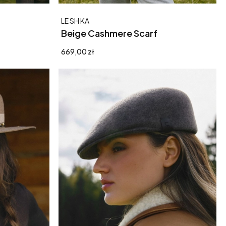
Producent
LE SH KA
Beige Cashmere Scarf
Cena
669,00 zł