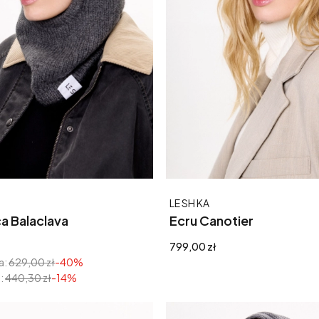
Producent
LE SH KA
a Balaclava
Ecru Canotier
yjna
Cena
799,00 zł
a:
629,00 zł
-40%
:
440,30 zł
-14%