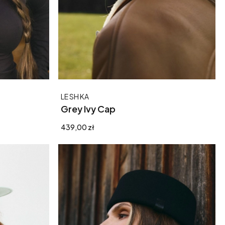
Producent
LE SH KA
Grey Ivy Cap
Cena
439,00 zł