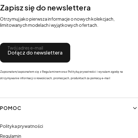
Zapisz się do newslettera
Otrzymuj jako pierwsza informacje o nowych kolekcjach,
limitowanych modelach i wyjątkowych ofertach.
Twój adres e-mail
Dołącz do newslettera
Zapoznałam/zapoznałem się z Regulaminem oraz Polityką prywatności i wyrażam zgodę na
otrzymywanie informacji o nowościach, promocjach, produktach za pomocą e-mail
Linki w stopce
POMOC
Polityka prywatności
Regulamin