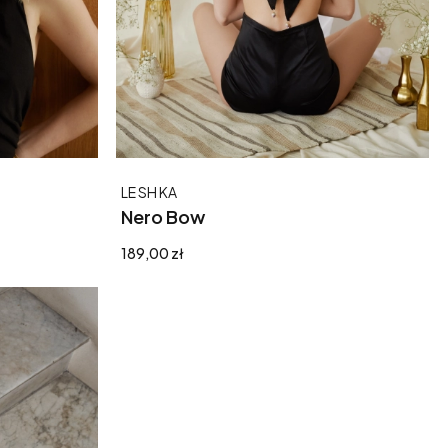
Producent
LE SH KA
Nero Bow
Cena
189,00 zł