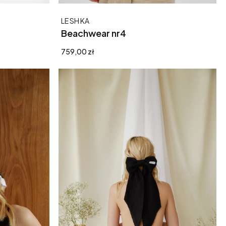
Producent
LE SH KA
Beachwear nr4
Cena
759,00 zł