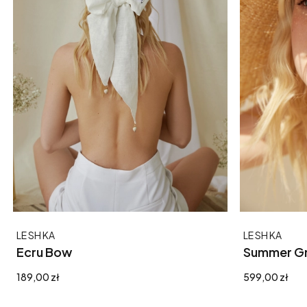
Producent
Producent
LE SH KA
LE SH KA
Ecru Bow
Summer Gr
Cena
Cena
189,00 zł
599,00 zł