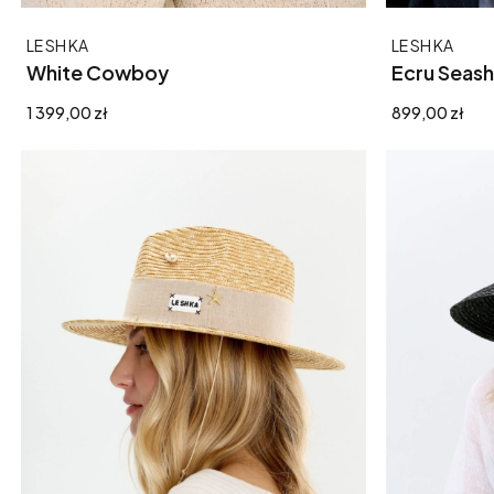
Producent
Producent
LE SH KA
LE SH KA
White Cowboy
Ecru Seash
Cena
Cena
1 399,00 zł
899,00 zł