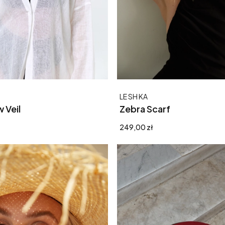
Producent
LE SH KA
 Veil
Zebra Scarf
Cena
249,00 zł